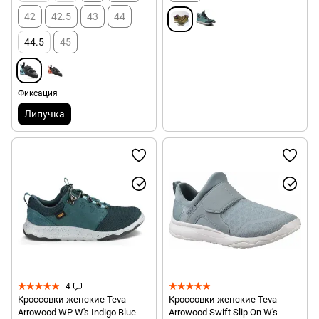
42
42.5
43
44
44.5
45
Фиксация
Липучка
4
Кроссовки женские Teva
Кроссовки женские Teva
Arrowood WP W's Indigo Blue
Arrowood Swift Slip On W's