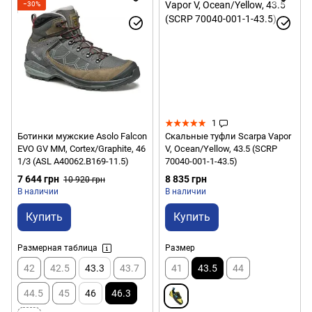
−30%
1
Ботинки мужские Asolo Falcon
Скальные туфли Scarpa Vapor
EVO GV MM, Cortex/Graphite, 46
V, Ocean/Yellow, 43.5 (SCRP
1/3 (ASL A40062.B169-11.5)
70040-001-1-43.5)
7 644 грн
8 835 грн
10 920 грн
В наличии
В наличии
Купить
Купить
Размерная таблица
Размер
42
42.5
43.3
43.7
41
43.5
44
44.5
45
46
46.3