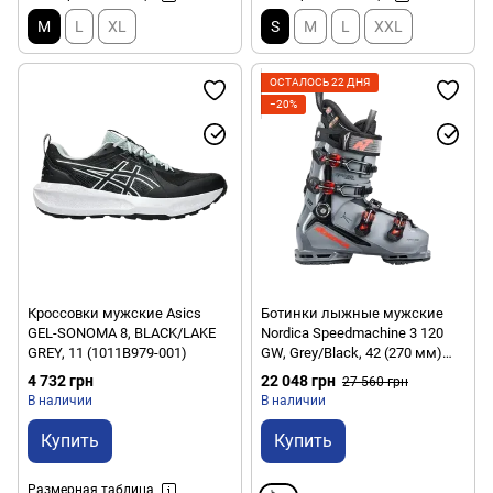
M
L
XL
S
M
L
XXL
ОСТАЛОСЬ 22 ДНЯ
−20%
Кроссовки мужские Asics
Ботинки лыжные мужские
GEL-SONOMA 8, BLACK/LAKE
Nordica Speedmachine 3 120
GREY, 11 (1011B979-001)
GW, Grey/Black, 42 (270 мм)
(NRD 050G1800-688.270)
4 732 грн
22 048 грн
27 560 грн
В наличии
В наличии
Купить
Купить
Размерная таблица