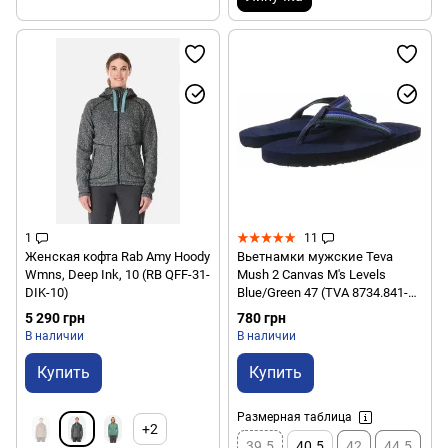
1
11
Женская кофта Rab Amy Hoody
Вьетнамки мужские Teva
Wmns, Deep Ink, 10 (RB QFF-31-
Mush 2 Canvas M's Levels
DIK-10)
Blue/Green 47 (TVA 8734.841-
13)
5 290 грн
780 грн
В наличии
В наличии
Купить
Купить
Размерная таблица
+2
39.5
40.5
42
44.5