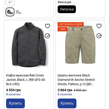
47
Фиксация
Липучка
ОСТАЛОСЬ 22 ДНЯ
−20%
Кофта мужская Rab Covex
Шорты женские Black
Jacket, Black, L (RB QFG-50-
Diamond W Anchor Stretch
BLK-LRG)
Shorts, Flatiron, р.12 (BD
75012510110121)
4 554 грн
3 864 грн
4 830 грн
В наличии
В наличии
Купить
Купить