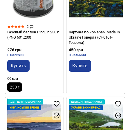
2
Газовый баллон Pinguin 230 г
Картина по номерам Made In
(PNG 601.230)
Ukraine Говерла (CH0101-
Говерла)
276 грн
450 грн
В наличии
В наличии
Купить
Купить
Объем
230 г
ІДЕЯ ДЛЯ ПОДАРУНКУ
ІДЕЯ ДЛЯ ПОДАРУНКУ
УКРАЇНСЬКИЙ БРЕНД
УКРАЇНСЬКИЙ БРЕНД