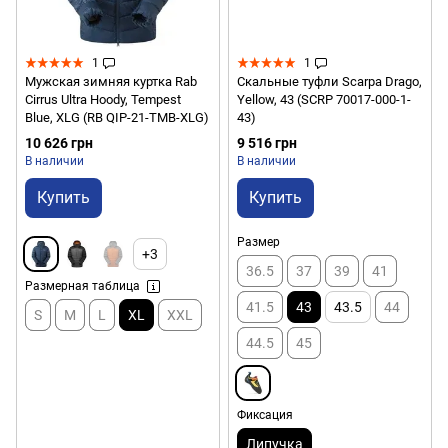
1
1
Мужская зимняя куртка Rab
Скальные туфли Scarpa Drago,
Cirrus Ultra Hoody, Tempest
Yellow, 43 (SCRP 70017-000-1-
Blue, XLG (RB QIP-21-TMB-XLG)
43)
10 626 грн
9 516 грн
В наличии
В наличии
Купить
Купить
Размер
+3
36.5
37
39
41
Размерная таблица
41.5
43
43.5
44
S
M
L
XL
XXL
44.5
45
Фиксация
Липучка