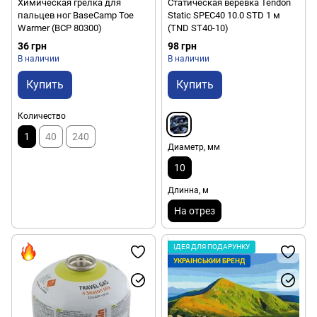
Химическая грелка для
Статическая верёвка Tendon
пальцев ног BaseCamp Toe
Static SPEC40 10.0 STD 1 м
Warmer (BCP 80300)
(TND ST40-10)
36 грн
98 грн
В наличии
В наличии
Купить
Купить
Количество
1
40
240
Диаметр, мм
10
Длинна, м
На отрез
ІДЕЯ ДЛЯ ПОДАРУНКУ
УКРАЇНСЬКИЙ БРЕНД