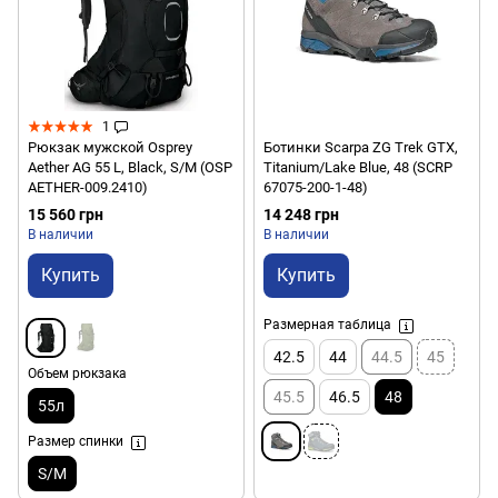
1
Рюкзак мужской Osprey
Ботинки Scarpa ZG Trek GTX,
Aether AG 55 L, Black, S/M (OSP
Titanium/Lake Blue, 48 (SCRP
AETHER-009.2410)
67075-200-1-48)
15 560 грн
14 248 грн
В наличии
В наличии
Купить
Купить
Размерная таблица
42.5
44
44.5
45
Объем рюкзака
45.5
46.5
48
55л
Размер спинки
S/M