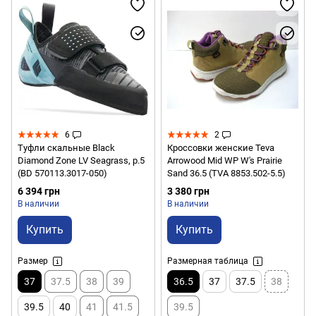
6
2
Туфли скальные Black
Кроссовки женские Teva
Diamond Zone LV Seagrass, р.5
Arrowood Mid WP W's Prairie
(BD 570113.3017-050)
Sand 36.5 (TVA 8853.502-5.5)
6 394 грн
3 380 грн
В наличии
В наличии
Купить
Купить
Размер
Размерная таблица
37
37.5
38
39
36.5
37
37.5
38
39.5
40
41
41.5
39.5