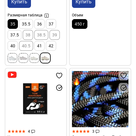
Купить
Купить
Размерная таблица
Объем
35
35.5
36
37
450 г
37.5
38
38.5
39
40
40.5
41
42
ОТПРАВКА ПО ПОЛНОЙ ПРЕДОПЛАТЕ
4
3