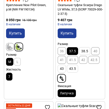
1
1
Крепление Now Pilot Green,
Скальные туфли Scarpa Drago
р.M (NW FW190134)
LV White, 37,5 (SCRP 70029-000-
2-37.5)
8 050 грн
9 407 грн
16 100 грн
В наличии
В наличии
Купить
Купить
Размер
36
37.5
38.5
40
Размер
41
41.5
42
42.5
M
L
43
43.5
Жесткость
7
Фиксация
Липучка
ОСТАЛОСЬ 22 ДНЯ