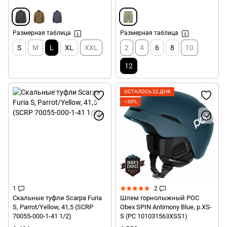
Размерная таблица
Размерная таблица
S
M
L
XL
XXL
2
4
6
8
10
12
ОСТАЛОСЬ 22 ДНЯ
−30%
1
2
Скальные туфли Scarpa Furia
Шлем горнолыжный POC
S, Parrot/Yellow, 41,5 (SCRP
Obex SPIN Antimony Blue, р.XS-
70055-000-1-41 1/2)
S (PC 101031563XSS1)