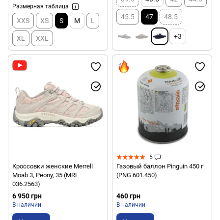
Размерная таблица
45.5
47
48.5
XXS
XS
S
M
L
+3
XL
XXL
5
Кроссовки женские Merrell
Газовый баллон Pinguin 450 г
Moab 3, Peony, 35 (MRL
(PNG 601.450)
036.2563)
6 950 грн
460 грн
В наличии
В наличии