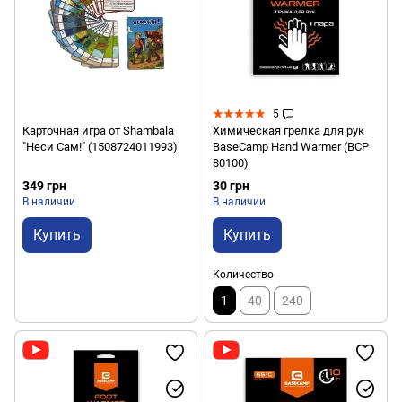
5
Карточная игра от Shambala
Химическая грелка для рук
"Неси Сам!" (1508724011993)
BaseCamp Hand Warmer (BCP
80100)
349 грн
30 грн
В наличии
В наличии
Купить
Купить
Количество
1
40
240