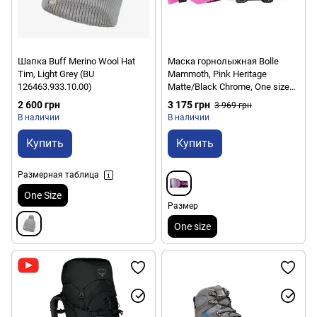
Шапка Buff Merino Wool Hat
Маска горнолыжная Bolle
Tim, Light Grey (BU
Mammoth, Pink Heritage
126463.933.10.00)
Matte/Black Chrome, One size
(BL MAMMOTH.BG037014)
2 600 грн
3 175 грн
3 969 грн
УЦЕНКА
В наличии
В наличии
Купить
Купить
Размерная таблица
One Size
Размер
One size