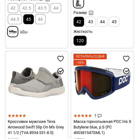
42
42.5
43.5
44
Размер
44.5
45
46
42
43
44
45
Жесткость
120
ОСТАЛОСЬ 22 ДНЯ
−30%
1
Кроссовки мужские Teva
Маска горнолыжная POC Iris X
Arrowood Swift Slip On M's Grey
Butylene blue, р.S (PC
41 1/2 (TVA 8934.531-8.5)
400381547SML1)