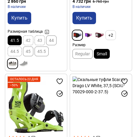
2 860 грн
4 732 грн
6 760 грн
В наличии
В наличии
Купить
Купить
Размерная таблица
+2
41.5
42
43
44
Размер
44.5
45
45.5
Regular
Small
ОСТАЛОСЬ 22 ДНЯ
−50%