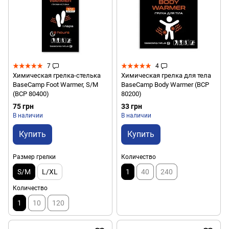
7
4
Химическая грелка-стелька
Химическая грелка для тела
BaseCamp Foot Warmer, S/M
BaseCamp Body Warmer (BCP
(BCP 80400)
80200)
75 грн
33 грн
В наличии
В наличии
Купить
Купить
Размер грелки
Количество
S/M
L/XL
1
40
240
Количество
1
10
120