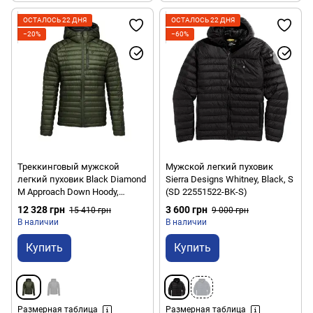
ОСТАЛОСЬ 22 ДНЯ
ОСТАЛОСЬ 22 ДНЯ
−20%
−60%
Треккинговый мужской
Мужской легкий пуховик
легкий пуховик Black Diamond
Sierra Designs Whitney, Black, S
M Approach Down Hoody,
(SD 22551522-BK-S)
Tundra, M (BD
12 328 грн
3 600 грн
15 410 грн
9 000 грн
7440923010MED1)
В наличии
В наличии
Купить
Купить
Размерная таблица
Размерная таблица