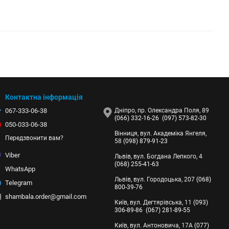
Контактна інформація
067-333-06-38
Дніпро, пр. Олександра Поля, 89
(066) 332-16-26
(097) 573-82-30
050-033-06-38
Вінниця, вул. Академіка Янгеля,
Передзвонити вам?
58
(098) 879-91-23
Viber
Львів, вул. Богдана Лепкого, 4
(068) 255-41-63
WhatsApp
Львів, вул. Городоцька, 207
(068)
Telegram
800-39-76
shambala.order@gmail.com
Київ, вул. Дегтярівська, 11
(093)
306-89-86
(067) 281-89-55
Київ, вул. Антоновича, 17А
(077)