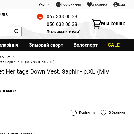
Порівняння
Укр
Бажання
Вхід
идів
067-333-06-38
Мій кошик
050-033-06-38
Передзвонити вам?
елазіння
Зимовий спорт
Велоспорт
SALE
 Millet
t, Saphir - р.XL (MIV 9301.7317-XL)
t Heritage Down Vest, Saphir - р.XL (MIV
ти відгук
Порівняти
В бажання