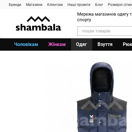
Перейти до основного контенту
Бренди
Магазини
Клієнтам
Наші проекти
Блог
Розмірні сітки
Мережа магазинів одягу 
спорту
Чоловікам
Жінкам
Одяг
Взуття
Рюк