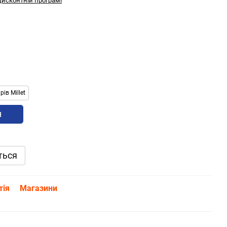
дисконтній програмі
ів Millet
н
ться
тія
Магазини