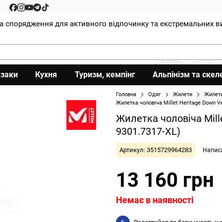
та спорядження для активного відпочинку та екстремальних в
заки
Кухня
Туризм, кемпінг
Альпінізм та скел
Головна
Одяг
Жилети
Жилети
Жилетка чоловіча Millet Heritage Down Ves
Жилетка чоловіча Mille
9301.7317-XL)
Артикул: 3515729964283
Написа
13 160 грн
Немає в наявності