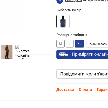
Реєструйся
та бери участь у
%
Виберіть колір
Розмірна таблиця
M
L
XL
Таблиця розмір
Приміряти онлай
Повідомити, коли з'яви
Доставка
Оплата
Гаран