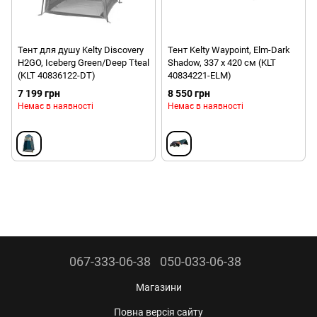
Тент для душу Kelty Discovery
Тент Kelty Waypoint, Elm-Dark
H2GO, Iceberg Green/Deep Tteal
Shadow, 337 x 420 см (KLT
(KLT 40836122-DT)
40834221-ELM)
7 199 грн
8 550 грн
Немає в наявності
Немає в наявності
067-333-06-38
050-033-06-38
Магазини
Повна версія сайту