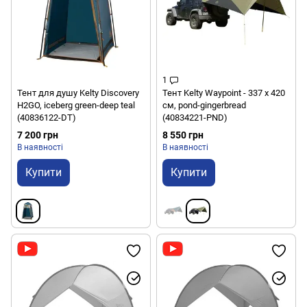
1
Тент для душу Kelty Discovery
Тент Kelty Waypoint - 337 х 420
H2GO, iceberg green-deep teal
см, pond-gingerbread
(40836122-DT)
(40834221-PND)
7 200 грн
8 550 грн
В наявності
В наявності
Купити
Купити