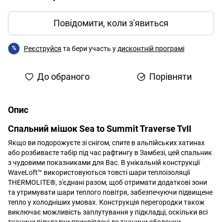
Повідомити, коли з'явиться
Реєструйся
та бери участь у
дисконтній програмі
%
До обраного
Порівняти
Опис
Спальний мішок Sea to Summit Traverse TvII
Якщо ви подорожуєте зі снігом, спите в альпійських хатинах
або розбиваєте табір під час рафтингу в Замбезі, цей спальник
з чудовими показниками для Вас. В унікальній конструкції
WaveLoft™ використовуються товсті шари теплоізоляції
THERMOLITE®, з'єднані разом, щоб отримати додаткові зони
та утримувати шари теплого повітря, забезпечуючи підвищене
тепло у холодніших умовах. Конструкція перегородки також
виключає можливість заплутування у підкладці, оскільки всі
тканини підкладки прикріплені до тканини оболонки.