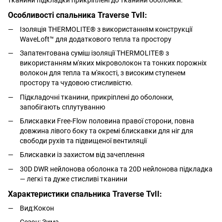
Особливості спальника Traverse TvII:
Ізоляція THERMOLITE® з використанням конструкції
WaveLoft™ для додаткового тепла та простору
Запатентована суміш ізоляції THERMOLITE® з
використанням м'яких мікроволокон та тонких порожніх
волокон для тепла та м'якості, з високим ступенем
простору та чудовою стисливістю.
Підкладочні тканини, прикріплені до оболонки,
запобігають сплутуванню
Блискавки Free-Flow половина правої сторони, повна
довжина лівого боку та окремі блискавки для ніг для
свободи рухів та підвищеної вентиляції
Блискавки із захистом від зачеплення
30D DWR нейлонова оболонка та 20D нейлонова підкладка
— легкі та дуже стисливі тканини
Характеристики спальника Traverse TvII:
Вид:Кокон
Сезон: Зима