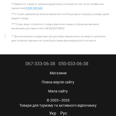
** Наявність товару в магазині додатково уточнюйте в чаті чи за телефоном
гарячої лінії
0 800 300 604
*** У точки самовивозу можна замовляти не більше двох позицій у розмірі однієї
моделі товару
**** У разі, якщо потрібного товару фактично немає в обраному магазині,
ми можемо доставити його БЕЗКОШТОВНО.
*
При виникненні складнощів при доставці замовлення, за невірно заповнені
дані, інтернет-магазин чи служба доставки відповідальності не несуть
067-333-06-38
050-033-06-38
Магазини
Повна версія сайту
Мапа сайту
© 2003—2026
Товари для туризму та активного відпочинку
Укр
Рус