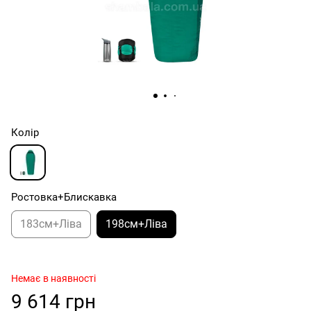
Колір
Ростовка+Блискавка
183см+Ліва
198см+Ліва
Немає в наявності
9 614 грн