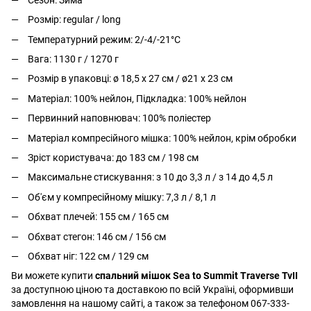
Розмір: regular / long
Температурний режим: 2/-4/-21°C
Вага: 1130 г / 1270 г
Розмір в упаковці: ø 18,5 x 27 см / ø21 x 23 см
Матеріал: 100% нейлон, Підкладка: 100% нейлон
Первинний наповнювач: 100% поліестер
Матеріал компресійного мішка: 100% нейлон, крім обробки
Зріст користувача: до 183 см / 198 см
Максимальне стискування: з 10 до 3,3 л / з 14 до 4,5 л
Об'єм у компресійному мішку: 7,3 л / 8,1 л
Обхват плечей: 155 см / 165 см
Обхват стегон: 146 см / 156 см
Обхват ніг: 122 см / 129 см
Ви можете купити
спальний мішок Sea to Summit Traverse TvII
за доступною ціною та доставкою по всій Україні, оформивши
замовлення на нашому сайті, а також за телефоном 067-333-