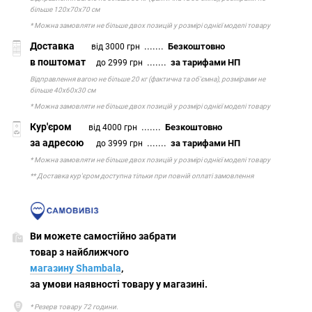
більше 120х70х70 см
* Можна замовляти не більше двох позицій у розмірі однієї моделі товару
Доставка
.......
Безкоштовно
від 3000 грн
в поштомат
.......
за тарифами НП
до 2999 грн
Відправлення вагою не більше 20 кг (фактична та об'ємна), розмірами не
більше 40х60х30 см
* Можна замовляти не більше двох позицій у розмірі однієї моделі товару
Кур'єром
.......
Безкоштовно
від 4000 грн
за адресою
.......
за тарифами НП
до 3999 грн
* Можна замовляти не більше двох позицій у розмірі однієї моделі товару
** Доставка кур'єром доступна тільки при повній оплаті замовлення
Ви можете самостійно забрати
товар з найближчого
магазину Shambala
,
за умови наявності товару у магазині.
* Резерв товару 72 години.