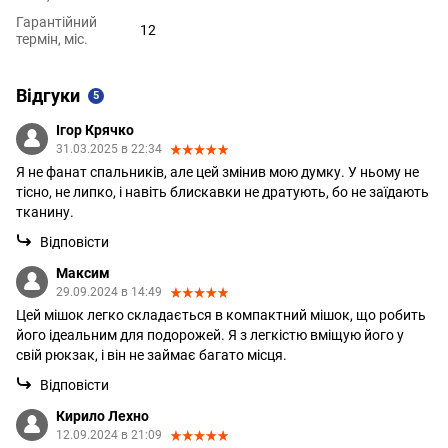
Гарантійний
12
термін, міс.
Відгуки
5
Ігор Крячко
31.03.2025 в 22:34
Я не фанат спальників, але цей змінив мою думку. У ньому не
тісно, не липко, і навіть блискавки не дратують, бо не заїдають
тканину.
Відповісти
Максим
29.09.2024 в 14:49
Цей мішок легко складається в компактний мішок, що робить
його ідеальним для подорожей. Я з легкістю вміщую його у
свій рюкзак, і він не займає багато місця.
Відповісти
Кирило Лехно
12.09.2024 в 21:09