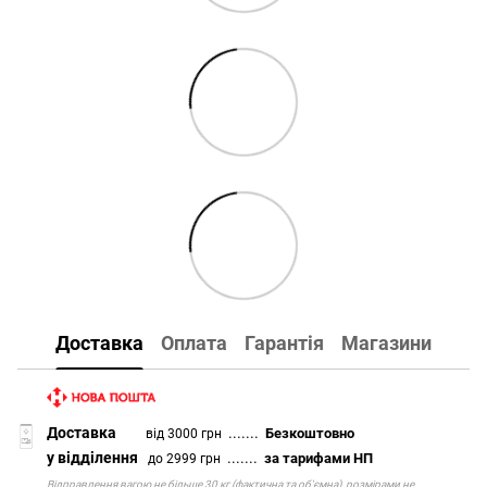
Доставка
Оплата
Гарантія
Магазини
Доставка
.......
Безкоштовно
від 3000 грн
у відділення
.......
за тарифами НП
до 2999 грн
Відправлення вагою не більше 30 кг (фактична та об'ємна), розмірами не