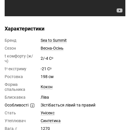
Характеристики
Бренд
Sea to Summit
Сезон
Весна-Осінь
t комфорту (ж/
2/-4 Сᵒ
ч)
tᵒ екстриму
-21 Сᵒ
Ростовка
198 см
Форма
Кокон
спальника
Блискавка
Ліва
Особливості
Зістібається лівий та правий
Стать
Унісекс
Утеплювач
Синтетика
Вага, г
1270