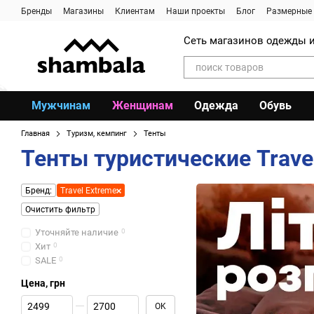
Перейти к основному контенту
Бренды
Магазины
Клиентам
Наши проекты
Блог
Размерные 
Сеть магазинов одежды и
Мужчинам
Женщинам
Одежда
Обувь
Главная
Туризм, кемпинг
Тенты
Тенты туристические Trave
Бренд:
Travel Extreme
Очистить фильтр
Уточняйте наличие
0
Хит
0
SALE
0
Цена, грн
От Цена, грн
До Цена, грн
OK