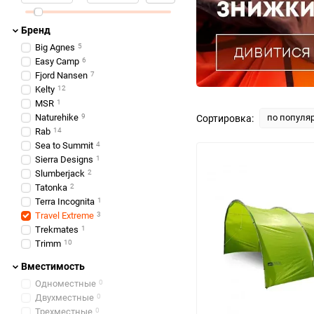
Бренд
Big Agnes
5
Easy Camp
6
Fjord Nansen
7
Kelty
12
MSR
1
Naturehike
9
по популя
Сортировка:
Rab
14
Sea to Summit
4
Sierra Designs
1
Slumberjack
2
Tatonka
2
Terra Incognita
1
Travel Extreme
3
Trekmates
1
Trimm
10
Вместимость
Одноместные
0
Двухместные
0
Трехместные
0