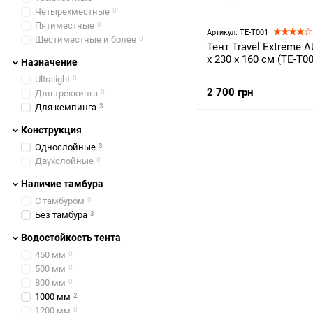
Четырехместные
0
Пятиместные
0
Артикул: ТЕ-Т001
Шестиместные и более
0
Тент Travel Extreme A
х 230 х 160 см (ТЕ-Т0
Назначение
Ultralight
0
2 700 грн
Для треккинга
0
Для кемпинга
3
Конструкция
Однослойные
3
Двухслойные
0
Наличие тамбура
С тамбуром
0
Без тамбура
3
Водостойкость тента
450 мм
0
500 мм
0
800 мм
0
1000 мм
2
1200 мм
0