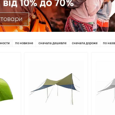
рности
по новизне
сначала дешевле
сначала дороже
по наз