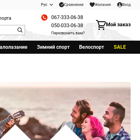
Сравнение
Рус
Желания
Вход
067-333-06-38
порта
Мой заказ
050-033-06-38
Перезвонить вам?
калолазание
Зимний спорт
Велоспорт
SALE