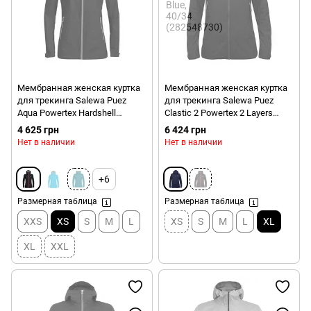
Мембранная женская куртка
Мембранная женская куртка
для трекинга Salewa Puez
для трекинга Salewa Puez
Aqua Powertex Hardshell
Clastic 2 Powertex 2 Layers
Women's Jacket, Black, 40/34
Women's Jacket, Navy Blue,
4 625 грн
6 424 грн
(245460913) 2020
48/42 (277973960)
Нет в наличии
Нет в наличии
+6
Размерная таблица
Размерная таблица
XXS
XS
S
M
L
XS
S
M
L
XL
XL
XXL