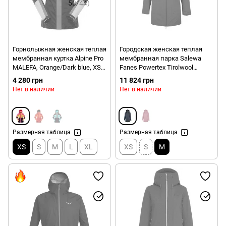
Горнолыжная женская теплая
Городская женская теплая
мембранная куртка Alpine Pro
мембранная парка Salewa
MALEFA, Orange/Dark blue, XS
Fanes Powertex Tirolwool
(LJCY546235 XS)
Responsive Women's Parka,
4 280 грн
11 824 грн
Ombre Blue, 44/38 (272383866)
Нет в наличии
Нет в наличии
Размерная таблица
Размерная таблица
XS
S
M
L
XL
XS
S
M