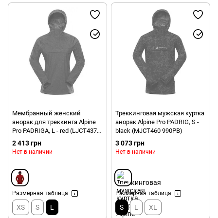
Мембранный женский
Треккинговая мужская куртка
анорак для треккинга Alpine
анорак Alpine Pro PADRIG, S -
Pro PADRIGA, L - red (LJCT437
black (MJCT460 990PB)
445PA)
2 413 грн
3 073 грн
Нет в наличии
Нет в наличии
Размерная таблица
Размерная таблица
XS
S
L
S
L
XL