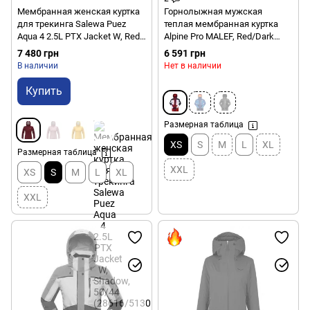
Мембранная женская куртка
Горнолыжная мужская
для трекинга Salewa Puez
теплая мембранная куртка
Aqua 4 2.5L PTX Jacket W, Red
Alpine Pro MALEF, Red/Dark
Syrah, 42/36 (28616/1570
blue, XS (MJCY574442 XS)
7 480 грн
6 591 грн
42/36)
В наличии
Нет в наличии
Купить
Размерная таблица
XS
S
M
L
XL
Размерная таблица
XXL
XS
S
M
L
XL
XXL