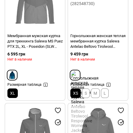
Мембранная мужская куртка
Горнолыжная женская теплая
для треккинга Salewa MS Puez
мембранная куртка Salewa
PTX 2L, XL - Poseidon (SLW
Antelao Beltovo Tirolwool
26978.8961)
Responsive Women's Jacket,
6 595 грн
9 459 грн
Blue, 40/34 (282548730)
Нет в наличии
Нет в наличии
Размерная таблица
Размерная таблица
XL
XS
S
M
L