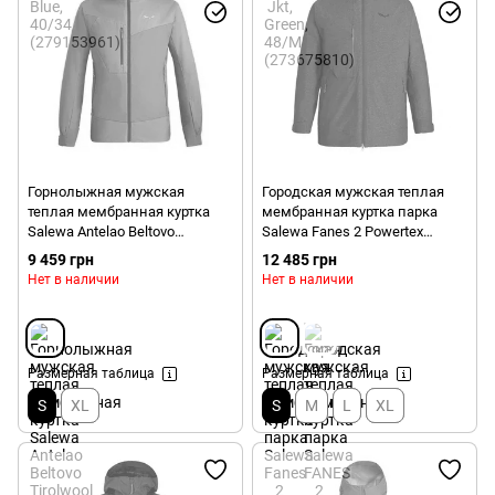
Горнолыжная мужская
Городская мужская теплая
теплая мембранная куртка
мембранная куртка парка
Salewa Antelao Beltovo
Salewa Fanes 2 Powertex
Tirolwool Responsive Men's
Tirolwool® Responsive Men's
9 459 грн
12 485 грн
Jacket, Orange, 46/S
Jacket, Black, 46/S (272370912)
Нет в наличии
Нет в наличии
(282534151)
Размерная таблица
Размерная таблица
S
XL
S
M
L
XL