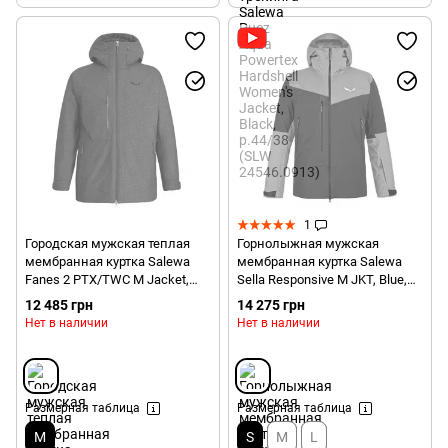
1
Городская мужская теплая
Горнолыжная мужская
мембранная куртка Salewa
мембранная куртка Salewa
Fanes 2 PTX/TWC M Jacket,
Sella Responsive M JKT, Blue,
48/M - Black (SLW 27237.0912-
46/S (27878 3961)
12 485 грн
14 275 грн
48/M)
Нет в наличии
Нет в наличии
Размерная таблица
Размерная таблица
M
S
M
L