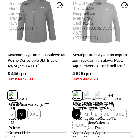
Мужская куртка 3 в 1 Salewa M
Мембранная мужская куртка
Pelmo Convertible Jkt, Black,
для треккинга Salewa Puez
48/M (279140910)
Aqua Powertex Hardshell Men's
Jacket, Grey, 46/S (245450311)
8 446 грн
4 625 грн
Нет в наличии
Нет в наличии
+4
Размерная таблица
Размерная таблица
S
M
XXL
S
M
L
XL
XXL
XXXL