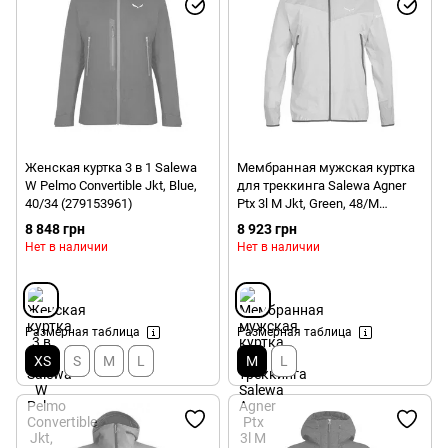
Женская куртка 3 в 1 Salewa
Мембранная мужская куртка
W Pelmo Convertible Jkt, Blue,
для треккинга Salewa Agner
40/34 (279153961)
Ptx 3l M Jkt, Green, 48/M
(273675810)
8 848 грн
8 923 грн
Нет в наличии
Нет в наличии
Размерная таблица
Размерная таблица
XS
S
M
L
M
L