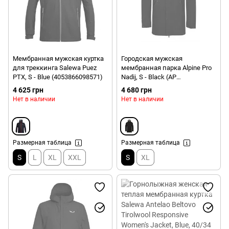
Мембранная мужская куртка
Городская мужская
для треккинга Salewa Puez
мембранная парка Alpine Pro
PTX, S - Blue (4053866098571)
Nadij, S - Black (AP
MJCS427.990-S)
4 625 грн
4 680 грн
Нет в наличии
Нет в наличии
Размерная таблица
Размерная таблица
S
L
XL
XXL
S
XL