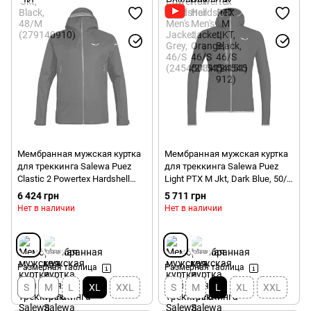
Мембранная мужская куртка
Мембранная мужская куртка
для треккинга Salewa Puez
для треккинга Salewa Puez
Clastic 2 Powertex Hardshell
Light PTX M Jkt, Dark Blue, 50/L
Men's Jacket, Dark Blue, 52/XL
(277293980)
6 424 грн
5 711 грн
(277963980)
Нет в наличии
Нет в наличии
Размерная таблица
Размерная таблица
S
M
L
XL
XXL
S
M
L
XL
XXL