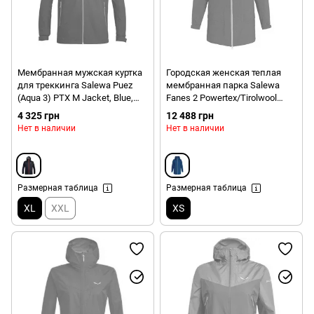
Мембранная мужская куртка
Городская женская теплая
для треккинга Salewa Puez
мембранная парка Salewa
(Aqua 3) PTX M Jacket, Blue,
Fanes 2 Powertex/Tirolwool
52/XL (SLW 24545.3981-52/XL)
Celliant Parka, S - Blue
4 325 грн
12 488 грн
(4053865918535)
Нет в наличии
Нет в наличии
Размерная таблица
Размерная таблица
XL
XXL
XS