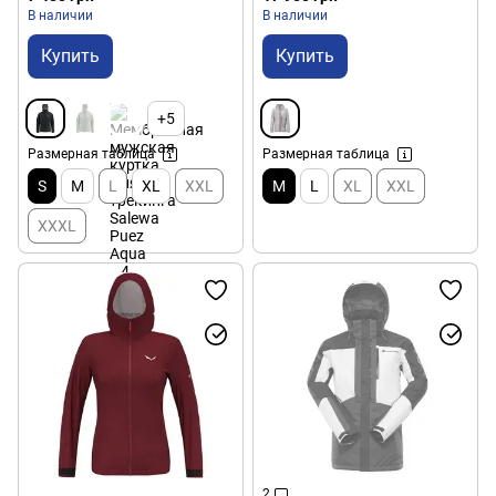
46/S)
В наличии
В наличии
Купить
Купить
+5
Размерная таблица
Размерная таблица
S
M
L
XL
XXL
M
L
XL
XXL
XXXL
2