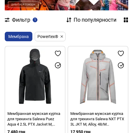
Фильтр
По популярности
1
Мембрана
Powertex®
Мембранная мужская куртка
Мембранная мужская куртка
для трекинга Salewa Puez
для трекинга Salewa NXT PTX
Aqua 4 2.5L PTX Jacket M,
3L JKT M, Alloy, 48/M
Black Out, 46/S (28615/0910
(29055/0540 48/M)
7 480 грн
17 950 грн