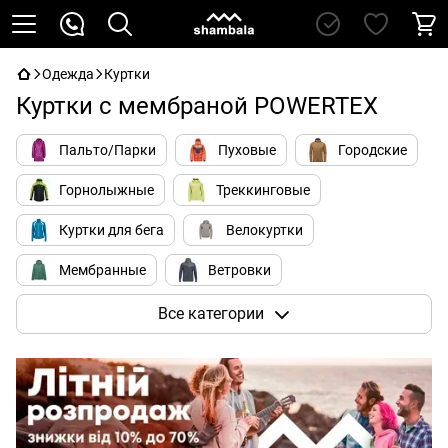
Одежда
Куртки
Куртки с мембраной POWERTEX
Пальто/Парки
Пуховые
Городские
Горнолыжные
Треккинговые
Куртки для бега
Велокуртки
Мембранные
Ветровки
Для альпинизма
Soft Shell
Все категории