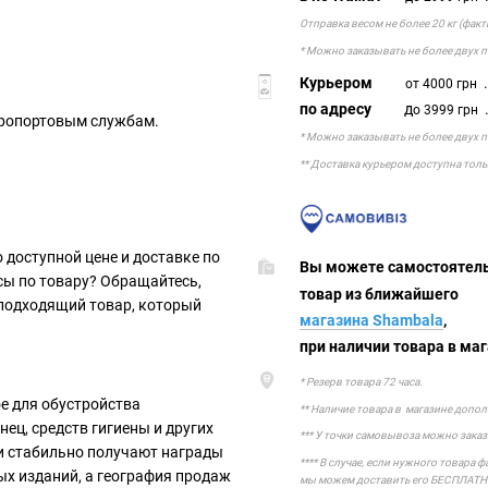
Отправка весом не более 20 кг (фак
* Можно заказывать не более двух 
Курьером
.
от 4000 грн
по адресу
д
.
о 3999 грн
аэропортовым службам.
* Можно заказывать не более двух 
** Доставка курьером доступна толь
 доступной цене и доставке по
Вы можете самостоя
сы по товару? Обращайтесь,
товар из ближ
подходящий товар, который
магазина Shambala
,
при наличии товара в маг
* Резерв товара 72 часа.
е для обустройства
** Наличие товара в магазине допо
нец, средств гигиены и других
*** У точки самовывоза можно зака
и стабильно получают награды
**** В случае, если нужного товара 
тных изданий, а география продаж
мы можем доставить его БЕСПЛАТН