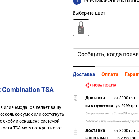
Регистрируйся
и участвуй в
%
Выберите цвет
Сообщить, когда появи
Доставка
Оплата
Гаран
 Combination TSA
Доставка
..
от 3000 грн
из отделения
.
до 2999 грн
ков или чемоданов делает вашу
Отправка весом не более 30 кг (фак
есколько сумок или состегнуть
ю скобу и оснащена системой
* Можно заказывать не более двух 
ности TSA могут открыть этот
Доставка
..
от 3000 грн
в почтамат
.
до 2999 грн