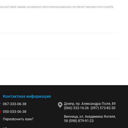
 доставке заказа, за неверно заполненные данные, интернет-магазин или служба
Контактная информация
067-333-06-38
Днепр, пр. Александра Поля, 89
(066) 332-16-26
(097) 573-82-30
050-033-06-38
Винница, ул. Академика Янгеля,
Перезвонить вам?
58
(098) 879-91-23