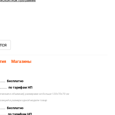
дисконтной программе
тся
тия
Магазины
.....
Бесплатно
......
по тарифам НП
тическая и объемная), размерами не больше 120х70х70 см
позиций в размере одной модели товар
.....
Бесплатно
......
по тарифам НП