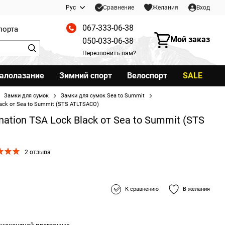
Сравнение
Рус
Желания
Вход
067-333-06-38
порта
Мой заказ
050-033-06-38
Перезвонить вам?
калолазание
Зимний спорт
Велоспорт
SALE
Замки для сумок
Замки для сумок Sea to Summit
ack от Sea to Summit (STS ATLTSACO)
tion TSA Lock Black от Sea to Summit (STS
2 отзыва
К сравнению
В желания