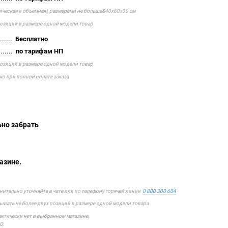
тическая и объемная), размерами не больше&40х60х30 см
позиций в размере одной модели товар
......
Бесплатно
......
по тарифам НП
позиций в размере одной модели товар
ко при полной оплате заказа
тельно забрать
айшего
азине.
лнительно уточняйте в чате или по телефону горячей линии
0 800 300 604
зывать не более двух позиций в размере одной модели товара
фактически нет в выбранном магазине,
О.