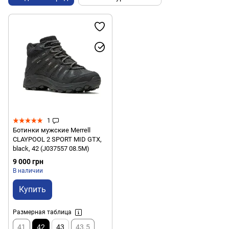
1
Ботинки мужские Merrell
CLAYPOOL 2 SPORT MID GTX,
black, 42 (J037557 08.5M)
9 000 грн
В наличии
Купить
Размерная таблица
41
42
43
43.5