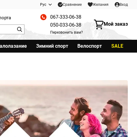
Сравнение
Рус
Желания
Вход
067-333-06-38
порта
Мой заказ
050-033-06-38
Перезвонить вам?
калолазание
Зимний спорт
Велоспорт
SALE