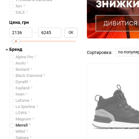
Хит
0
SALE
0
Цена, грн
От Цена, грн
До Цена, грн
OK
Бренд
по популя
Сортировка:
Alpine Pro
0
Asolo
0
Bestard
0
Black Diamond
0
Dynafit
0
Kayland
0
Keen
0
Lafuma
0
La Sportiva
0
LOWA
0
Magnum
0
Merrell
1
Millet
0
Salewa
0