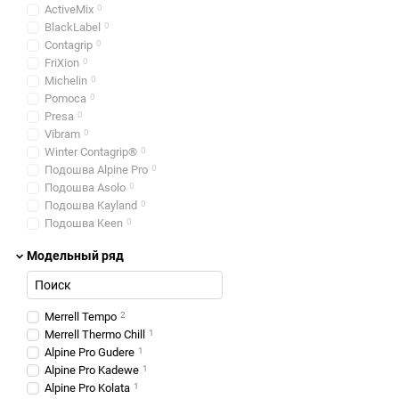
ActiveMix
0
BlackLabel
0
Contagrip
0
FriXion
0
Michelin
0
Pomoca
0
Presa
0
Vibram
0
Winter Contagrip®
0
Подошва Alpine Pro
0
Подошва Asolo
0
Подошва Kayland
0
Подошва Keen
0
Подошва La Sportiva
0
Модельный ряд
Подошва Lafuma
0
Подошва LOWA
0
Подошва Magnum
0
Подошва Merrell
1
Merrell Tempo
2
Подошва Scarpa
0
Merrell Thermo Chill
1
Подошва Teva
0
Alpine Pro Gudere
1
Alpine Pro Kadewe
1
Alpine Pro Kolata
1