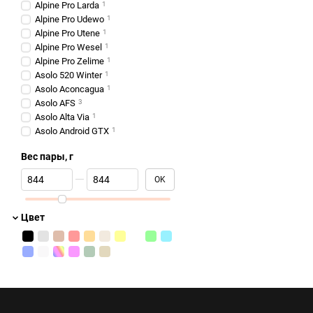
Alpine Pro Larda
1
Alpine Pro Udewo
1
Alpine Pro Utene
1
Alpine Pro Wesel
1
Alpine Pro Zelime
1
Asolo 520 Winter
1
Asolo Aconcagua
1
Asolo AFS
3
Asolo Alta Via
1
Asolo Android GTX
1
Asolo Angle
1
Вес пары, г
Asolo Arctic
2
Asolo Cerium
2
От Вес пары, г
До Вес пары, г
OK
Asolo Cyclone
1
Asolo Drifter
3
Asolo Elbrus
2
Цвет
Asolo Enforce
1
Asolo Falcon
6
Asolo Finder
1
Asolo Freney
1
Asolo Fugitive GTX
1
Asolo Greenwood
2
Asolo Jannu
1