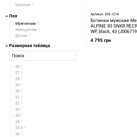
Salomon
0
Scarpa
0
Артикул: 036.1214
Пол
Teva
0
Ботинки мужские Mer
Zamberlan
0
Мужчинам
1
ALPINE 83 SNKR REC
Женщинам
0
WP, black, 43 (J00671
Детям
0
4 795 грн
Размерная таблица
26
0
27
0
28
0
29
0
30
0
31
0
32
0
33
0
34
0
35
0
35.5
0
36
0