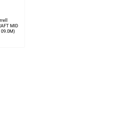
rell
RAFT MID
9 09.0M)