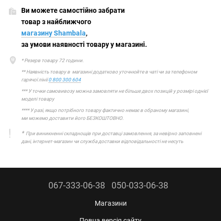
Ви можете самостійно забрати
товар з найближчого
магазину Shambala
,
за умови наявності товару у магазині.
* Резерв товару 72 години.
** Наявність товару в магазині додатково уточнюйте в чаті чи за телефоном
гарячої лінії
0 800 300 604
*** У точки самовивозу можна замовляти не більше двох позицій у розмірі однієї
моделі товару
**** У разі, якщо потрібного товару фактично немає в обраному магазині,
ми можемо доставити його БЕЗКОШТОВНО.
*
При виникненні складнощів при доставці замовлення, за невірно заповнені
дані, інтернет-магазин чи служба доставки відповідальності не несуть
067-333-06-38
050-033-06-38
Магазини
Повна версія сайту