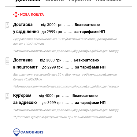
Доставка
.......
Безкоштовно
від 3000 грн
у відділення
.......
за тарифами НП
до 2999 грн
Відправлення вагою не більше 30 кг (фактична та об'ємна), розмірами не
більше 120х70х70 см
* Можна замовляти не більше двох позицій у розмірі однієї моделі товару
Доставка
.......
Безкоштовно
від 3000 грн
в поштомат
.......
за тарифами НП
до 2999 грн
Відправлення вагою не більше 20 кг (фактична та об'ємна), розмірами не
більше 40х60х30 см
* Можна замовляти не більше двох позицій у розмірі однієї моделі товару
Кур'єром
.......
Безкоштовно
від 4000 грн
за адресою
.......
за тарифами НП
до 3999 грн
* Можна замовляти не більше двох позицій у розмірі однієї моделі товару
** Доставка кур'єром доступна тільки при повній оплаті замовлення