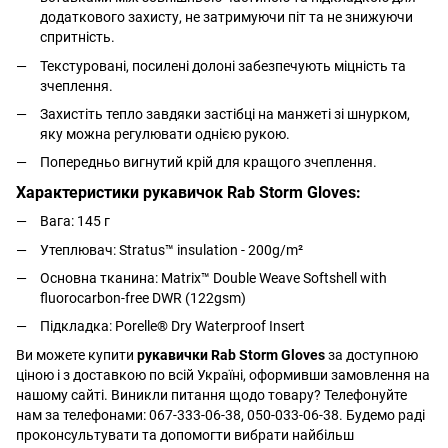
додаткового захисту, не затримуючи піт та не знижуючи
спритність.
Текстуровані, посилені долоні забезпечують міцність та
зчеплення.
Захистіть тепло завдяки застібці на манжеті зі шнурком,
яку можна регулювати однією рукою.
Попередньо вигнутий крій для кращого зчеплення.
Характеристики рукавичок Rab Storm Gloves:
Вага: 145 г
Утеплювач: Stratus™ insulation - 200g/m²
Основна тканина: Matrix™ Double Weave Softshell with
fluorocarbon-free DWR (122gsm)
Підкладка: Porelle® Dry Waterproof Insert
Ви можете купити
рукавички Rab Storm Gloves
за доступною
ціною і з доставкою по всій Україні, оформивши замовлення на
нашому сайті. Виникли питання щодо товару? Телефонуйте
нам за телефонами: 067-333-06-38, 050-033-06-38. Будемо раді
проконсультувати та допомогти вибрати найбільш