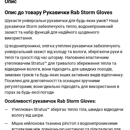
Опис
Опис до товару Рукавички Rab Storm Gloves
Шукаєте універсальні рукавички для будь-яких умов? Наші
рукавички Storm забезпечують тепло, водонепроникний
захист та набір функцій для надійного щоденного
використання.
Ці водонепроникні, злегка утеплені рукавички забезпечують
універсальний захист від холоду та вологи, зберігаючи руки в
теплі та сухості під час шторму. Наповнені еластичним
утеплювачем Stratus™ для тривалого збереження тепла та
відведення вологи, вони підходять для швидких походів,
зимових треків та будь-яких інших активних видів відпочинку.
Посилені для довговічності та оснащені зручними
регуляторами, вони ідеально підходять для використання в
горах за будь-якої погоди.
Особливості рукавичок Rab Storm Gloves:
Утеплювач Stratus™ зберігає тепло тіла, швидко відводячи
вологу від шкіри.
Міцна нейлонова тканина ріпстоп з водонепроникними
вставками між зовнішньою частиною та підкладкою для