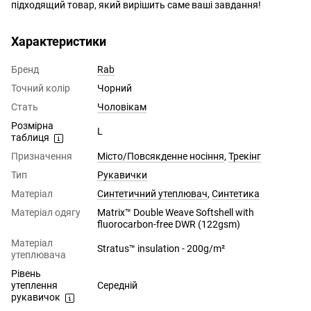
підходящий товар, який вирішить саме ваші завдання!
Характеристики
Бренд
Rab
Точний колір
Чорний
Стать
Чоловікам
Розмірна
L
таблиця
Призначення
Місто/Повсякденне носіння
,
Трекінг
Тип
Рукавички
Матеріал
Синтетичний утеплювач
,
Синтетика
Матеріал одягу
Matrix™ Double Weave Softshell with
fluorocarbon-free DWR (122gsm)
Матеріал
Stratus™ insulation - 200g/m²
утеплювача
Рівень
утеплення
Середній
рукавичок