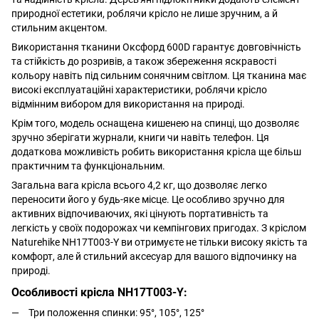
природної естетики, роблячи крісло не лише зручним, а й
стильним акцентом.
Використання тканини Оксфорд 600D гарантує довговічність
та стійкість до розривів, а також збереження яскравості
кольору навіть під сильним сонячним світлом. Ця тканина має
високі експлуатаційні характеристики, роблячи крісло
відмінним вибором для використання на природі.
Крім того, модель оснащена кишенею на спинці, що дозволяє
зручно зберігати журнали, книги чи навіть телефон. Ця
додаткова можливість робить використання крісла ще більш
практичним та функціональним.
Загальна вага крісла всього 4,2 кг, що дозволяє легко
переносити його у будь-яке місце. Це особливо зручно для
активних відпочиваючих, які цінують портативність та
легкість у своїх подорожах чи кемпінгових пригодах. З кріслом
Naturehike NH17T003-Y ви отримуєте не тільки високу якість та
комфорт, але й стильний аксесуар для вашого відпочинку на
природі.
Особливості
крісла
NH17T003-Y:
Три положення спинки: 95°, 105°, 125°