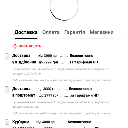
Доставка
Оплата
Гарантія
Магазини
Доставка
.......
Безкоштовно
від 3000 грн
у відділення
.......
за тарифами НП
до 2999 грн
Відправлення вагою не більше 30 кг (фактична та об'ємна), розмірами не
більше 120х70х70 см
* Можна замовляти не більше двох позицій у розмірі однієї моделі товару
Доставка
.......
Безкоштовно
від 3000 грн
в поштомат
.......
за тарифами НП
до 2999 грн
Відправлення вагою не більше 20 кг (фактична та об'ємна), розмірами не
більше 40х60х30 см
* Можна замовляти не більше двох позицій у розмірі однієї моделі товару
Кур'єром
.......
Безкоштовно
від 4000 грн