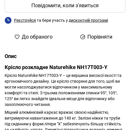
Повідомити, коли з'явиться
Реєструйся
та бери участь у
дисконтній програмі
%
До обраного
Порівняти
Опис
Крісло розкладне Naturehike NH17T003-Y
Крісло Naturehike NH17T003-Y – це вершина високої якості та
ергономічного дизайну. Це крісло створене для того, щоб ви
могли насолоджуватися відпочинком у максимальному
комфорті та стилі. З трьома положеннями спинки 95°, 105°,
125° ви легко знайдете ідеальне місце для відпочинку або
захоплюючого читання.
Міцний алюмінієвий каркас вражає своєю надійністю,
витримуючи навантаження до 140 кг. Залізні ніжки та труби
під сидінням у формі літери "Х" забезпечують більшу стійкість
та надійність крісла. Дерев'яні підлокітники додають елемент