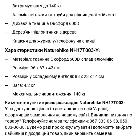
Витримує вагу до 140 кг
Алюмінієві ніжки та труби для підвищеної стійкості
Дихаюча тканина Оксфорд 600D
Дерев'яні підлокітники з дерева
Кишеня для журналу/телефону на спинці
Характеристики Naturehike NH17T003-Y:
Матеріал:
тканина Оксфорд 600D, сплав алюмінію
Розміри: 96 х 67 х 42 см
Розміри у складеному вигляді
:
88 x 23 x 14 см
Вага: 4.2 кг
Максимальне навантаження: 140 кг
Ви можете купити
крісло розкладне Naturehike NH17T003-
Y
за доступною ціною і з доставкою по всій Україні,
оформивши замовлення на нашому сайті. Виникли питання по
товару? Телефонуйте нам за телефонами: 067-333-06-38, 050-
033-06-38. Будемо раді проконсультувати і допомогти вибрати
найбільш підходящий товар, який вирішить саме ваші