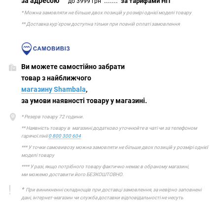
за адресою
.......
за тарифами НП
до 3999 грн
* Можна замовляти не більше двох позицій у розмірі однієї моделі товару
** Доставка кур'єром доступна тільки при повній оплаті замовлення
Ви можете самостійно забрати
товар з найближчого
магазину Shambala
,
за умови наявності товару у магазині.
* Резерв товару 72 години.
** Наявність товару в магазині додатково уточнюйте в чаті чи за телефоном
гарячої лінії
0 800 300 604
*** У точки самовивозу можна замовляти не більше двох позицій у розмірі однієї
моделі товару
**** У разі, якщо потрібного товару фактично немає в обраному магазині,
ми можемо доставити його БЕЗКОШТОВНО.
*
При виникненні складнощів при доставці замовлення, за невірно заповнені
дані, інтернет-магазин чи служба доставки відповідальності не несуть