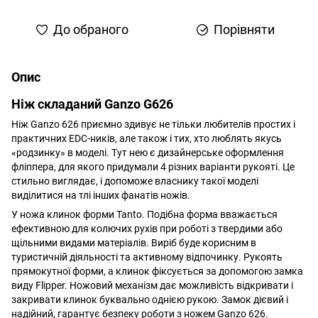
До обраного
Порівняти
Опис
Ніж складаний Ganzo G626
Ніж Ganzo 626 приємно здивує не тільки любителів простих і
практичних EDC-ників, але також і тих, хто люблять якусь
«родзинку» в моделі. Тут нею є дизайнерське оформлення
фліппера, для якого придумали 4 різних варіанти рукояті. Це
стильно виглядає, і допоможе власнику такої моделі
виділитися на тлі інших фанатів ножів.
У ножа клинок форми Tanto. Подібна форма вважається
ефективною для колючих рухів при роботі з твердими або
щільними видами матеріалів. Виріб буде корисним в
туристичній діяльності та активному відпочинку. Рукоять
прямокутної форми, а клинок фіксується за допомогою замка
виду Flipper. Ножовий механізм дає можливість відкривати і
закривати клинок буквально однією рукою. Замок дієвий і
надійний, гарантує безпеку роботи з ножем Ganzo 626.