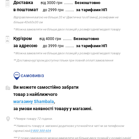
Доставка
.......
Безкоштовно
від 3000 грн
в поштомат
.......
за тарифами НП
до 2999 грн
Відправлення вагою не більше 20 кг (фактична та об'ємна), розмірами не
більше 40х60х30 см
* Можна замовляти не більше двох позицій у розмірі однієї моделі товару
Кур'єром
.......
Безкоштовно
від 4000 грн
за адресою
.......
за тарифами НП
до 3999 грн
* Можна замовляти не більше двох позицій у розмірі однієї моделі товару
** Доставка кур'єром доступна тільки при повній оплаті замовлення
Ви можете самостійно забрати
товар з найближчого
магазину Shambala
,
за умови наявності товару у магазині.
* Резерв товару 72 години.
** Наявність товару в магазині додатково уточнюйте в чаті чи за телефоном
гарячої лінії
0 800 300 604
*** У точки самовивозу можна замовляти не більше двох позицій у розмірі однієї