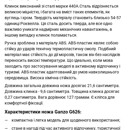
Клинок виконаний зі сталі марки 440A.Сталь відрізняється
великою міцністю, і багата на вміст таких елементів, як
вуглець і хром. Твердість матеріалу становить близько 54-57
одиниці Роквелла. Ця сталь досить тверда, але все одно
важливо уникати надмірних механічних навантажень, в
іншому випадку клинок поламається.
Ручка зроблена з матеріалу ABS. ABS-пластик являє собою
стійку до ударів технічну термопластичну смолу. Подібний
матеріал має стійкість до дії морозів, також він без наслідків
переносить високі температури. Що ідеально, коли мова
заходить про застосування моделі в активному відпочинку і
туризмі. ABS-пластик адаптований до умов навколишнього
середовища. Висока хімічна стійкість.
Довжина загальна довжина ножа досягає 21,6 сантиметра.
Довжина клинка - 9,6 сантиметра. Товщина клинка досягає
0,27 сантиметра. Вага дорівнює 127 грамам. Є кліпса для
комфортної фіксації.
Характеристики ножа
Ganzo G626
:
компактна і легка модель для щоденного використання;
стане в нагоді під час активного відпочинку, туристичної