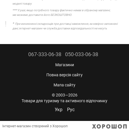
моделі товару
**** У разі, якщо потрібного товару фактично немає в обраному магазині,
ми можемо доставити його БЕЗКОШТОВНО.
*
При виникненні складнощів при доставці замовлення, за невірно заповнені
дані, інтернет-магазин чи служба доставки відповідальності не несуть
067-333-06-38
050-033-06-38
Магазини
Повна версія сайту
Мапа сайту
© 2003—2026
Товари для туризму та активного відпочинку
Укр
Рус
Інтернет-магазин створений з Хорошоп