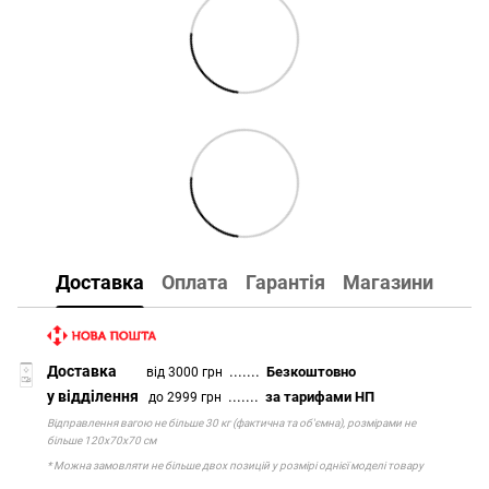
Доставка
Оплата
Гарантія
Магазини
Доставка
.......
Безкоштовно
від 3000 грн
у відділення
.......
за тарифами НП
до 2999 грн
Відправлення вагою не більше 30 кг (фактична та об'ємна), розмірами не
більше 120х70х70 см
* Можна замовляти не більше двох позицій у розмірі однієї моделі товару