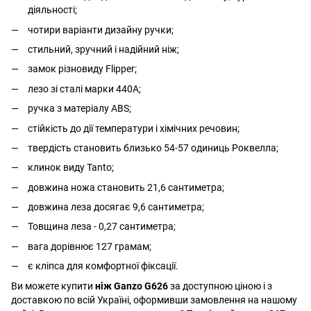
діяльності;
чотири варіанти дизайну ручки;
стильний, зручний і надійний ніж;
замок різновиду Flipper;
лезо зі сталі марки 440A;
ручка з матеріалу ABS;
стійкість до дії температури і хімічних речовин;
твердість становить близько 54-57 одиниць Роквелла;
клинок виду Tanto;
довжина ножа становить 21,6 сантиметра;
довжина леза досягає 9,6 сантиметра;
Товщина леза - 0,27 сантиметра;
вага дорівнює 127 грамам;
є кліпса для комфортної фіксації.
Ви можете купити
ніж Ganzo G626
за доступною ціною і з
доставкою по всій Україні, оформивши замовлення на нашому