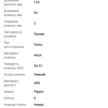
Довжина
120
рукояті, мм
Довжина
96
клинка, мм
Товщина
3
клинка, мм
Тип ріжучої
Пряма
кромки
Тип
Tanto
заточування
Матеріал
440A
клинка
Твердість
54-57
клинка, HRC
Колір клинка
Темний
Матеріал
ABS
рукояті
Замок
Flipper
Кліпса
Є
Ножни/Чохол
Немає