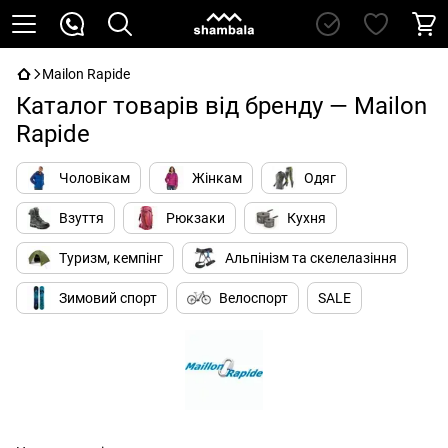
Mailon Rapide
Каталог товарів від бренду — Mailon
Rapide
Чоловікам
Жінкам
Одяг
Взуття
Рюкзаки
Кухня
Туризм, кемпінг
Альпінізм та скелелазіння
Зимовий спорт
Велоспорт
SALE