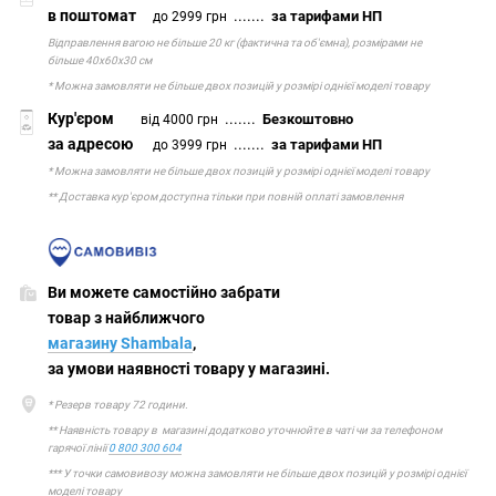
в поштомат
.......
за тарифами НП
до 2999 грн
Відправлення вагою не більше 20 кг (фактична та об'ємна), розмірами не
більше 40х60х30 см
* Можна замовляти не більше двох позицій у розмірі однієї моделі товару
Кур'єром
.......
Безкоштовно
від 4000 грн
за адресою
.......
за тарифами НП
до 3999 грн
* Можна замовляти не більше двох позицій у розмірі однієї моделі товару
** Доставка кур'єром доступна тільки при повній оплаті замовлення
Ви можете самостійно забрати
товар з найближчого
магазину Shambala
,
за умови наявності товару у магазині.
* Резерв товару 72 години.
** Наявність товару в магазині додатково уточнюйте в чаті чи за телефоном
гарячої лінії
0 800 300 604
*** У точки самовивозу можна замовляти не більше двох позицій у розмірі однієї
моделі товару