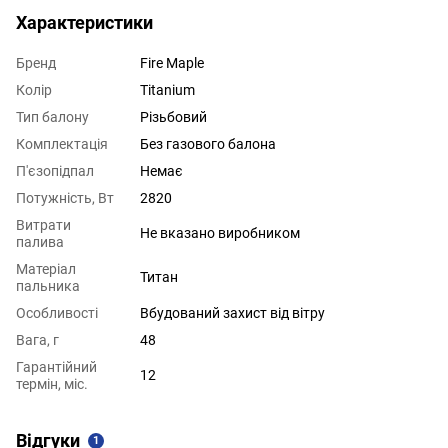
Характеристики
Бренд
Fire Maple
Колір
Titanium
Тип балону
Різьбовий
Комплектація
Без газового балона
П'єзопідпал
Немає
Потужність, Вт
2820
Витрати
Не вказано виробником
палива
Матеріал
Титан
пальника
Особливості
Вбудований захист від вітру
Вага, г
48
Гарантійний
12
термін, міс.
Відгуки
1