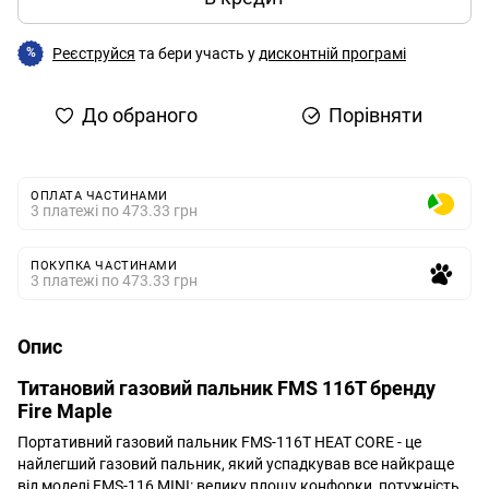
Реєструйся
та бери участь у
дисконтній програмі
%
До обраного
Порівняти
ОПЛАТА ЧАСТИНАМИ
3 платежі по 473.33 грн
ПОКУПКА ЧАСТИНАМИ
3 платежі по 473.33 грн
Опис
Титановий газовий пальник FMS 116T бренду
Fire Maple
Портативний газовий пальник FMS-116T HEAT CORE - це
найлегший газовий пальник, який успадкував все найкраще
від моделі FMS-116 MINI: велику площу конфорки, потужність,