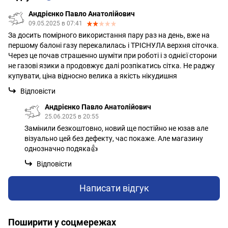
Андрієнко Павло Анатолійович
09.05.2025 в 07:41
За досить помірного використання пару раз на день, вже на
першому балоні газу перекалилась і ТРІСНУЛА верхня сіточка.
Через це почав страшенно шуміти при роботі і з однієї сторони
не газові язики а продовжує далі розпікатись сітка. Не раджу
купувати, ціна відносно велика а якість нікудишня
Відповісти
Андрієнко Павло Анатолійович
25.06.2025 в 20:55
Замінили безкоштовно, новий ще постійно не юзав але
візуально цей без дефекту, час покаже. Але магазину
однозначно подяка👍
Відповісти
Написати відгук
Поширити у соцмережах