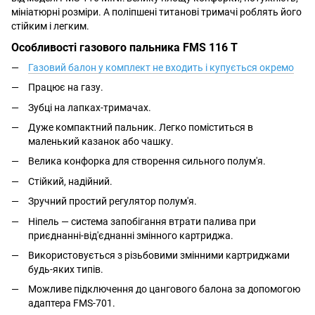
мініатюрні розміри. А поліпшені титанові тримачі роблять його
стійким і легким.
Особливості газового пальника FMS 116 T
Газовий балон у комплект не входить і купується окремо
Працює на газу.
Зубці на лапках-тримачах.
Дуже компактний пальник. Легко поміститься в
маленький казанок або чашку.
Велика конфорка для створення сильного полум'я.
Стійкий, надійний.
Зручний простий регулятор полум'я.
Ніпель — система запобігання втрати палива при
приєднанні-від'єднанні змінного картриджа.
Використовується з різьбовими змінними картриджами
будь-яких типів.
Можливе підключення до цангового балона за допомогою
адаптера FMS-701.