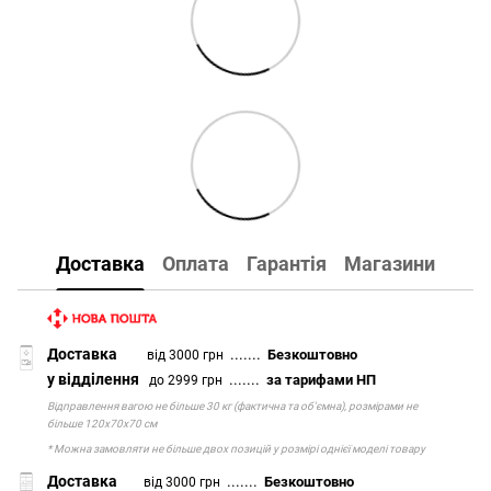
Доставка
Оплата
Гарантія
Магазини
Доставка
.......
Безкоштовно
від 3000 грн
у відділення
.......
за тарифами НП
до 2999 грн
Відправлення вагою не більше 30 кг (фактична та об'ємна), розмірами не
більше 120х70х70 см
* Можна замовляти не більше двох позицій у розмірі однієї моделі товару
Доставка
.......
Безкоштовно
від 3000 грн